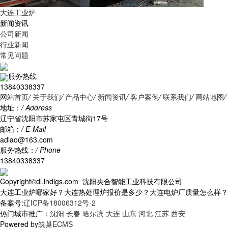
大连工业炉
新闻资讯
公司新闻
行业新闻
常见问题
服务热线
13840338337
网站首页
/
关于我们
/
产品中心
/
新闻资讯
/
客户案例
/
联系我们
/
网站地图
/
地址：
/ Address
辽宁省沈阳市苏家屯区青城街17号
邮箱：
/ E-Mail
adiao@163.com
服务热线：
/ Phone
13840338337
Copyright©dl.lndlgs.com 沈阳央合智能工业科技有限公司
大连工业炉哪家好？大连热处理炉报价是多少？大连电炉厂质量怎么样？沈阳央
备案号:
辽ICP备18006312号-2
热门城市推广：
沈阳
长春
哈尔滨
大连
山东
河北
江苏
西安
Powered by
筑巢ECMS