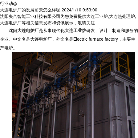
行业动态
大连电炉厂的发展前景怎么样呢
2024/1/10 9:53:00
沈阳央合智能工业科技有限公司为您免费提供
大连工业炉
,大连热处理炉,
大连电炉厂等相关信息发布和资讯展示，敬请关注！
沈阳
大连电炉厂
是从事现代化
大连工业炉
研发、设计、制造和服务的
企业。中文名是
大连电炉
厂，外文名是
Electric furnace factory
，主要生
产电炉。