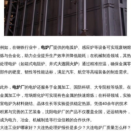
例如，在钢铁行业中，
电炉厂
提供的电弧炉、感应炉等设备可实现废钢熔
炼与合金化，助力企业提升生产效率并降低能耗；在机械制造领域，其热
处理电炉（如箱式电阻炉、井式
大连回火炉
）通过精准控温，确保金属零
部件的硬度、韧性等性能达标，满足汽车、航空等高端装备的制造需求。
此外，
电炉
厂
的电炉还服务于金属加工、国防科研、大专院校等场景。在
金属加工中，坩埚熔化炉可实现有色金属的快速熔炼；在科研领域，实验
室电炉为材料烧结、晶体生长等实验提供稳定热源。凭借40余年的技术
积累与完善的工艺装备，沈阳电炉厂的产品不仅覆盖全国，还远销海外，
成为电力、冶金、机械制造等行业信赖的合作伙伴。
大连工业炉哪家好？大连热处理炉报价是多少？大连电炉厂质量怎么样？