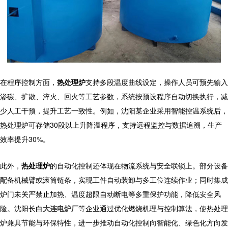
在程序控制方面，
热处理炉
支持多段温度曲线设定，操作人员可预先输入
渗碳、扩散、淬火、回火等工艺参数，系统按预设程序自动切换执行，减
少人工干预，提升工艺一致性。例如，沈阳某企业采用智能控温系统后，
热处理炉可存储30段以上升降温程序，支持远程监控与数据追溯，生产
效率提升30%。
此外，
热处理炉
的自动化控制还体现在物流系统与安全联锁上。部分设备
配备机械臂或滚筒链条，实现工件自动装卸与多工位连续作业；同时集成
炉门未关严禁止加热、温度超限自动断电等多重保护功能，降低安全风
险。沈阳长白
大连电炉厂
等企业通过优化燃烧机理与控制算法，使热处理
炉兼具节能与环保特性，进一步推动自动化控制向智能化、绿色化方向发