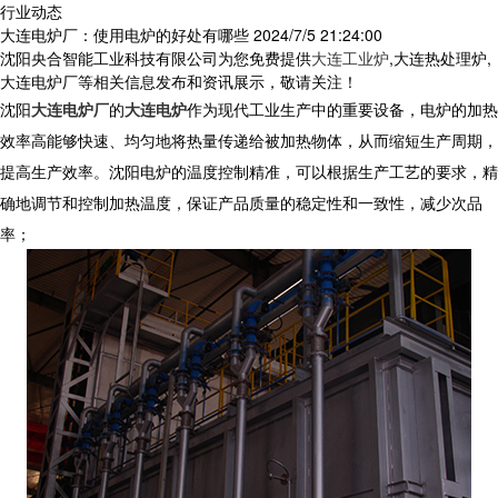
行业动态
大连电炉厂：使用电炉的好处有哪些
2024/7/5 21:24:00
沈阳央合智能工业科技有限公司为您免费提供
大连工业炉
,大连热处理炉,
大连电炉厂等相关信息发布和资讯展示，敬请关注！
沈阳
大连电炉厂
的
大连电炉
作为现代工业生产中的重要设备，电炉的加热
效率高能够快速、均匀地将热量传递给被加热物体，从而缩短生产周期，
提高生产效率。沈阳电炉的温度控制精准，可以根据生产工艺的要求，精
确地调节和控制加热温度，保证产品质量的稳定性和一致性，减少次品
率；