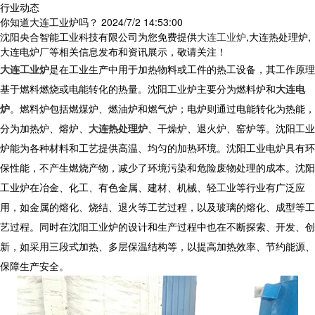
行业动态
你知道大连工业炉吗？
2024/7/2 14:53:00
沈阳央合智能工业科技有限公司为您免费提供
大连工业炉
,大连热处理炉,
大连电炉厂等相关信息发布和资讯展示，敬请关注！
大连工业炉
是在工业生产中用于加热物料或工件的热工设备，其工作原理
基于燃料燃烧或电能转化的热量。沈阳工业炉主要分为燃料炉和
大连电
炉
。燃料炉包括燃煤炉、燃油炉和燃气炉；电炉则通过电能转化为热能，
分为加热炉、熔炉、
大连热处理炉
、干燥炉、退火炉、窑炉等。沈阳工业
炉能为各种材料和工艺提供高温、均匀的加热环境。沈阳工业电炉具有环
保性能，不产生燃烧产物，减少了环境污染和危险废物处理的成本。沈阳
工业炉在冶金、化工、有色金属、建材、机械、轻工业等行业有广泛应
用，如金属的熔化、烧结、退火等工艺过程，以及玻璃的熔化、成型等工
艺过程。同时在沈阳工业炉的设计和生产过程中也在不断探索、开发、创
新，如采用三段式加热、多层保温结构等，以提高加热效率、节约能源、
保障生产安全。