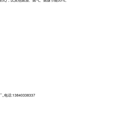
挂式)，比其他燃油、燃气、燃煤节能35%。
13840338337