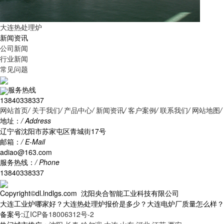
大连热处理炉
新闻资讯
公司新闻
行业新闻
常见问题
服务热线
13840338337
网站首页
/
关于我们
/
产品中心
/
新闻资讯
/
客户案例
/
联系我们
/
网站地图
/
地址：
/ Address
辽宁省沈阳市苏家屯区青城街17号
邮箱：
/ E-Mail
adiao@163.com
服务热线：
/ Phone
13840338337
Copyright©dl.lndlgs.com 沈阳央合智能工业科技有限公司
大连工业炉哪家好？大连热处理炉报价是多少？大连电炉厂质量怎么样？沈阳央
备案号:
辽ICP备18006312号-2