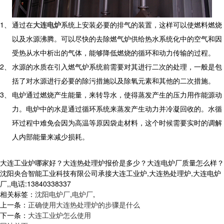
1、
通过在
大连电炉
系统上安装必要的排气的装置，这样可以使燃料燃烧
以及水源沸腾。可以尽快的去除燃气炉供给热水系统化中的空气和因
受热从水中析出的气体，能够降低燃烧的循环和动力传输的过程。
2、
水源的水质在引入燃气炉系统前需要对其进行二次的处理，一般是包
括了对水源进行必要的除污措施以及除氧元素和其他的二次措施。
3、
电炉通过燃烧产生能量，来转导水，使得蒸发产生的压力用作能源动
力。电炉中的水是通过循环系统来蒸发产生动力并冷凝回收的。水循
环过程中难免会因为高温等原因袋走材料，这个时候需要实时的调解
人内部能量来减少损耗。
大连工业炉哪家好？大连热处理炉报价是多少？大连电炉厂质量怎么样？
沈阳央合智能工业科技有限公司承接大连工业炉,大连热处理炉,大连电炉
厂,,电话:13840338337
相关标签：
沈阳电炉厂
,
电炉厂
,
上一条：
正确使用大连热处理炉的步骤是什么
下一条：
大连工业炉怎么使用