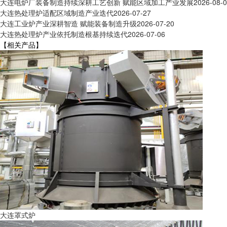
大连电炉厂装备制造持续深耕工艺创新 赋能区域加工产业发展
2026-08-
大连热处理炉适配区域制造产业迭代
2026-07-27
大连工业炉产业深耕智造 赋能装备制造升级
2026-07-20
大连热处理炉产业依托制造根基持续迭代
2026-07-06
【相关产品】
大连罩式炉