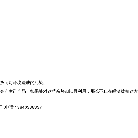
放而对环境造成的污染。
会产生副产品，如果能对这些余热加以再利用，那么不止在经济效益这方
13840338337