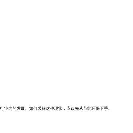
行业内的发展。如何缓解这种现状，应该先从节能环保下手。