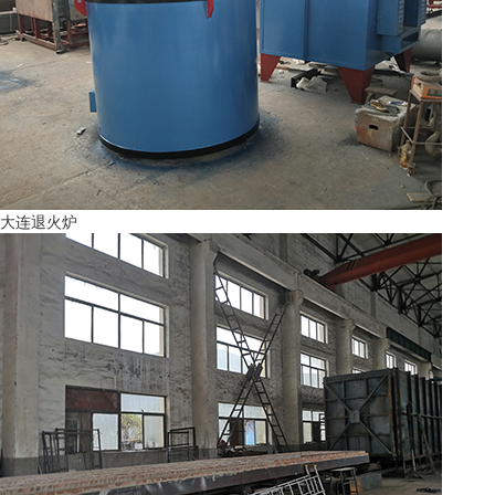
大连退火炉