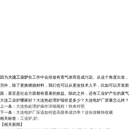
因为
大连工业炉
在工作中会排放有害气体而造成污染。从这个角度出发，
另外，除了更换燃烧材料，我们也可以从更改技术入手，比如可以开发新
面，甚至是社会方面都有显著的效益。除此之外，还有工业炉产生的废气
大连工业炉哪家好？大连热处理炉报价是多少？大连电炉厂质量怎么样？沈阳央
上一条：
大连热处理炉操作详细规程！快来对照
下一条：
大连电炉厂应该如何提高接单成功率？这份攻略快收藏
相关标签：
工业炉
,
炉
,
【相关新闻】