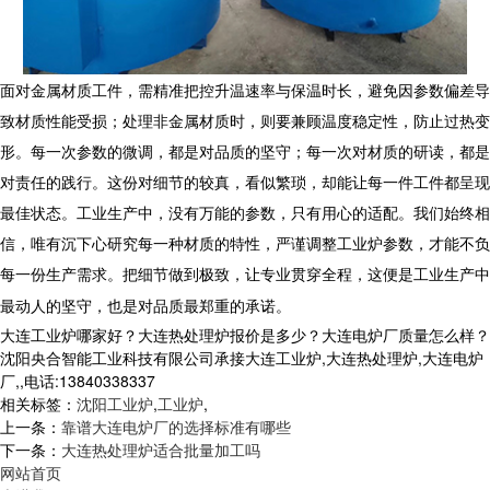
面对金属材质工件，需精准把控升温速率与保温时长，避免因参数偏差导
致材质性能受损；处理非金属材质时，则要兼顾温度稳定性，防止过热变
形。每一次参数的微调，都是对品质的坚守；每一次对材质的研读，都是
对责任的践行。这份对细节的较真，看似繁琐，却能让每一件工件都呈现
最佳状态。工业生产中，没有万能的参数，只有用心的适配。我们始终相
信，唯有沉下心研究每一种材质的特性，严谨调整
工业炉
参数，才能不负
每一份生产需求。把细节做到极致，让专业贯穿全程，这便是工业生产中
最动人的坚守，也是对品质最郑重的承诺。
大连工业炉哪家好？大连热处理炉报价是多少？大连电炉厂质量怎么样？
沈阳央合智能工业科技有限公司承接大连工业炉,大连热处理炉,大连电炉
厂,,电话:13840338337
相关标签：
沈阳工业炉
,
工业炉
,
上一条：
靠谱大连电炉厂的选择标准有哪些
下一条：
大连热处理炉适合批量加工吗
网站首页