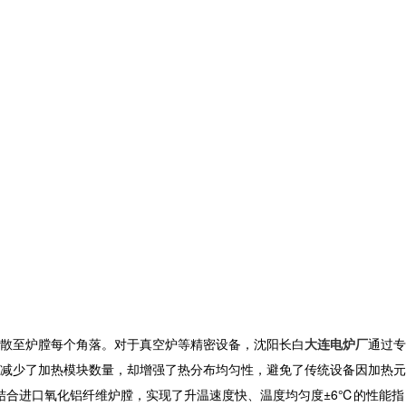
散至炉膛每个角落。对于真空炉等精密设备，
沈阳长白
大连电炉厂
通
过专
减少了加热模块数量，却增强了热分布均匀性，避免了传统设备因加热元
结合进口氧化铝纤维炉膛，实现了升温速度快、温度均匀度±6℃的性能指