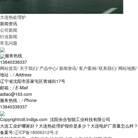
大连热处理炉
新闻资讯
公司新闻
行业新闻
常见问题
服务热线
13840338337
网站首页
/
关于我们
/
产品中心
/
新闻资讯
/
客户案例
/
联系我们
/
网站地图
/
地址：
/ Address
辽宁省沈阳市苏家屯区青城街17号
邮箱：
/ E-Mail
adiao@163.com
服务热线：
/ Phone
13840338337
Copyright©dl.lndlgs.com 沈阳央合智能工业科技有限公司
大连工业炉哪家好？大连热处理炉报价是多少？大连电炉厂质量怎么样？沈阳央
备案号:
辽ICP备18006312号-2