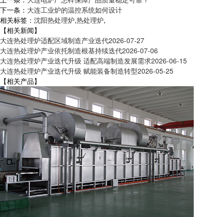
下一条：
大连工业炉的温控系统如何设计
相关标签：
沈阳热处理炉
,
热处理炉
,
【相关新闻】
大连热处理炉适配区域制造产业迭代
2026-07-27
大连热处理炉产业依托制造根基持续迭代
2026-07-06
大连热处理炉产业迭代升级 适配高端制造发展需求
2026-06-15
大连热处理炉产业迭代升级 赋能装备制造转型
2026-05-25
【相关产品】