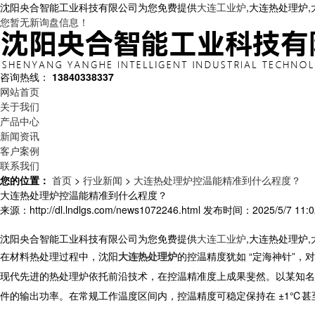
沈阳央合智能工业科技有限公司为您免费提供
大连工业炉
,大连热处理炉
您暂无新询盘信息！
咨询热线：
13840338337
网站首页
关于我们
产品中心
新闻资讯
客户案例
联系我们
您的位置：
首页
>
行业新闻
>
大连热处理炉控温能精准到什么程度？
大连热处理炉控温能精准到什么程度？
来源：http://dl.lndlgs.com/news1072246.html
发布时间：2025/5/7 11:0
沈阳央合智能工业科技有限公司为您免费提供
大连工业炉
,大连热处理炉
在材料热处理过程中，
沈阳
大连热处理炉
的控温精度犹如 “定海神针”
现代先进的
热处理炉
依托前沿技术，在控温精准度上成果斐然。以某知名
件的输出功率。在常规工作温度区间内，控温精度可稳定保持在 ±1℃甚