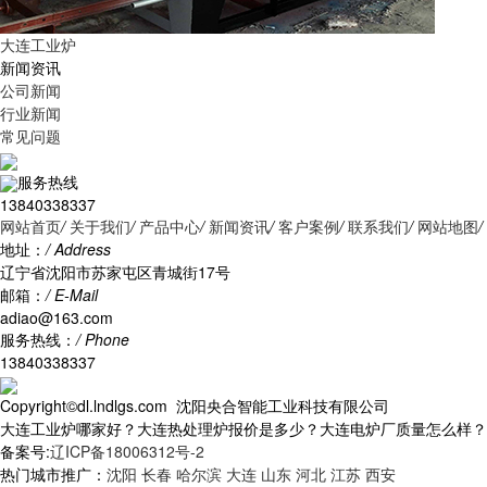
大连工业炉
新闻资讯
公司新闻
行业新闻
常见问题
服务热线
13840338337
网站首页
/
关于我们
/
产品中心
/
新闻资讯
/
客户案例
/
联系我们
/
网站地图
/
地址：
/ Address
辽宁省沈阳市苏家屯区青城街17号
邮箱：
/ E-Mail
adiao@163.com
服务热线：
/ Phone
13840338337
Copyright©dl.lndlgs.com 沈阳央合智能工业科技有限公司
大连工业炉哪家好？大连热处理炉报价是多少？大连电炉厂质量怎么样？沈阳央
备案号:
辽ICP备18006312号-2
热门城市推广：
沈阳
长春
哈尔滨
大连
山东
河北
江苏
西安